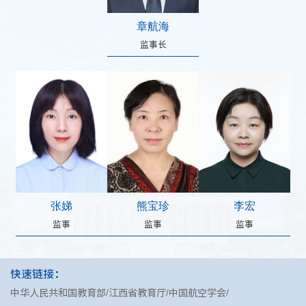
章航海
监事长
张娣
熊宝珍
李宏
监事
监事
监事
快速链接：
中华人民共和国教育部
江西省教育厅
中国航空学会