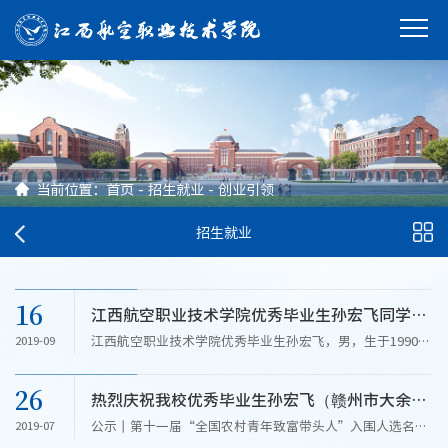
当前位置：
首页
-
招生就业
-
创业引领
招生就业
16
江西航空职业技术学院优秀毕业生孙宏飞同学基层就业典型事迹简介
江西航空职业技术学院优秀毕业生孙宏飞，男，生于1990年
2019-09
7月，研究生学历，中共党员，现为2019年全国青年马克思
主义者培养工程农村班学员，是一名新型职业农民、共青团
26
热烈庆祝我校优秀毕业生孙宏飞（赣州市大余县一科水稻专业合作社理事长）被评为第十一届“全国农村青年致富带头人”
中央、中组部、农业部中组部、农业部培育的全国百杰青年
新农人、...
公示丨第十一届“全国农村青年致富带头人”入围人选名单
2019-07
共青团中央 昨天 共青团中央有态度 有温度 全网青年都在关