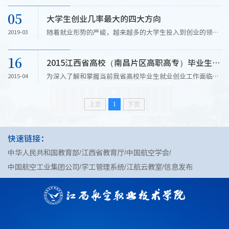
注 为深入学习习近平新时代中国特色社会主义思想，贯彻党
05
大学生创业几率最大的四大方向
的十九大和十九届二中、三中全会精神，落实中央农村工作
会议、...
随着就业形势的严峻，越来越多的大学生投入到创业的领域
2019-03
中来，那么对于这样一个特殊的群体，如何才能在创业的大
潮中找到适合自己的方向呢？ 一 高科技领域 身处高新科技
16
2015江西省高校（南昌片区高职高专）毕业生就业创业工作调研座谈会在昌召开
前沿阵地的大学生，在这一领域创业有着近水楼台先得月的
优势，...
为深入了解和掌握当前我省高校毕业生就业创业工作面临的
2015-04
新情况、新问题，探讨“新常态”下高校毕业生就业创业工
作的新特点、新规律，建立更加有效的高校毕业生就业创业
服务体系，进一步促进毕业生充分就业，提高就业质量和创
上页
1
下页
业比例，...
快速链接：
中华人民共和国教育部
江西省教育厅
中国航空学会
中国航空工业集团公司
学工管理系统
江航云教室
信息发布