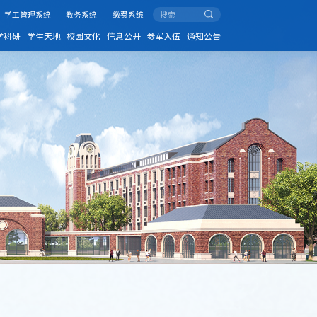
学工管理系统
教务系统
缴费系统
学科研
学生天地
校园文化
信息公开
参军入伍
通知公告