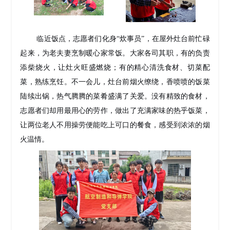
临近饭点，志愿者们化身“炊事员”，在屋外灶台前忙碌
起来，为老夫妻烹制暖心家常饭。大家各司其职，有的负责
添柴烧火，让灶火旺盛燃烧；有的精心清洗食材、切菜配
菜，熟练烹饪。不一会儿，灶台前烟火缭绕，香喷喷的饭菜
陆续出锅，热气腾腾的菜肴盛满了关爱。没有精致的食材，
志愿者们却用最用心的劳作，做出了充满家味的热乎饭菜，
让两位老人不用操劳便能吃上可口的餐食，感受到浓浓的烟
火温情。