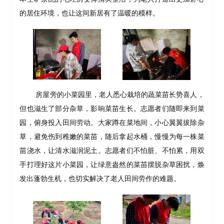
的居住环境，也让这间新居有了温暖的模样。
房屋旁的小菜园里，老人悉心栽培的蔬菜苗长势喜人，
但也滋生了部分杂草，影响菜苗生长。志愿者们随即来到菜
园，俯身投入田间劳动。大家蹲在菜地间，小心翼翼拔除杂
草，避免伤到稚嫩的菜苗，随后拿起水桶，慢慢为每一株菜
苗浇水，让清水滋润泥土。志愿者们不怕脏、不怕累，用双
手打理好这片小菜园，让绿意盎然的菜苗摆脱杂草困扰，焕
发出蓬勃生机，也切实解决了老人田间劳作的难题。