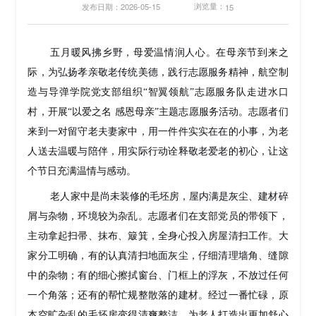
浏览量：
发布日期：2026-05-15
15
五月暖风拂乡野，母爱温情润人心。在母亲节到来之
际，为弘扬孝亲敬老传统美德，践行志愿服务精神，航空制
造与导弹学院党支部组织“智翼领航”志愿服务队走进水口
村，开展“以爱之名 感恩母亲”主题志愿服务活动。志愿者们
来到一对留守老夫妻家中，用一件件实实在在的小事，为老
人送去温暖与陪伴，用实际行动诠释敬老爱老的初心，让这
个节日充满温情与感动。
老人家中是尚未装修的毛坯房，屋内满是灰尘、建材碎
屑与杂物，环境较为杂乱。志愿者们在支部党员的带领下，
主动拿起扫帚、抹布、簸箕，全身心投入房屋清扫工作。大
家分工明确，有的认真清扫地面灰尘，仔细清理墙角、缝隙
中的杂物；有的细心擦拭窗台、门框上的浮灰，不放过任何
一个角落；还有的帮忙规整散落的建材。经过一番忙碌，原
本空旷杂乱的毛坯房变得清爽整洁，为老人打造出更加舒心