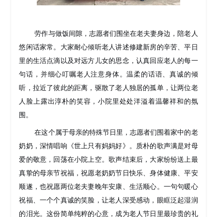
劳作与做饭间隙，志愿者们围坐在老夫妻身边，陪老人
悠闲话家常。大家耐心倾听老人讲述修建新房的辛苦、平日
里的生活点滴以及对远方儿女的思念，认真回应老人的每一
句话，并细心叮嘱老人注意身体。温柔的话语、真诚的倾
听，拉近了彼此的距离，驱散了老人独居的孤单，让两位老
人脸上露出淳朴的笑容，小院里处处洋溢着温馨祥和的氛
围。
在这个属于母亲的特殊节日里，志愿者们围着家中的老
奶奶，深情唱响《世上只有妈妈好》。质朴的歌声满是对母
爱的敬意，回荡在小院上空。歌声结束后，大家纷纷送上最
真挚的母亲节祝福，祝愿老奶奶节日快乐、身体健康、平安
顺遂，也祝愿两位老夫妻晚年安康、生活顺心。一句句暖心
祝福、一个个真诚的笑脸，让老人深受感动，眼眶泛起湿润
的泪光。这份简单纯粹的心意，成为老人节日里最珍贵的礼