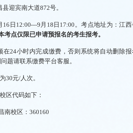
昌县迎宾南大道
872号
。
月16日12:00---9月18日17:00
。
考点地址为：
江西
本考点仅限已申请预报名的考生报考。
须在
24小时内完成缴费，否则系统将自动删除报
到问题请联系缴费平台客服。
为30元/人次。
，校区代码如下：
昌南校区
：
3601
60