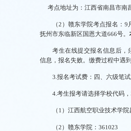
考点地址为：
江西省南昌市南
（
2）
赣东学院
考点报名
：
9
抚州市东临新区国恩大道
666号
。
考生在线提交报名信息后，
信息，报名失败。缴费过程中遇
3.报名考试费：四、六级笔试
4.考生报考请选择学校代码
（
1）
江西航空
职业
技术学院
（
2
）
赣东学院：
361023