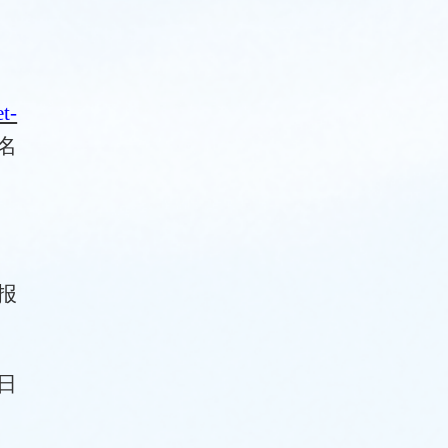
et-
名
报
8日