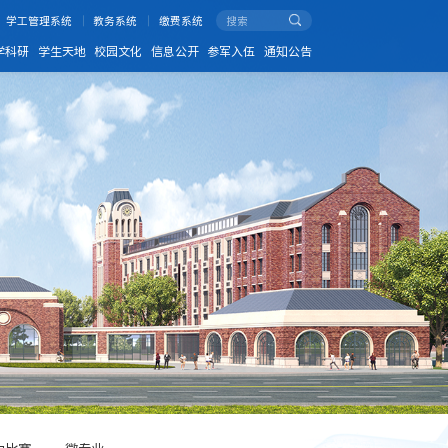
学工管理系统
教务系统
缴费系统
学科研
学生天地
校园文化
信息公开
参军入伍
通知公告
力比赛
微专业