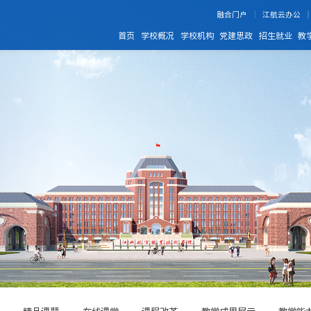
融合门户
江航云办公
首页
学校概况
学校机构
党建思政
招生就业
教
精品课题
在线课堂
课程改革
教学成果展示
教学能